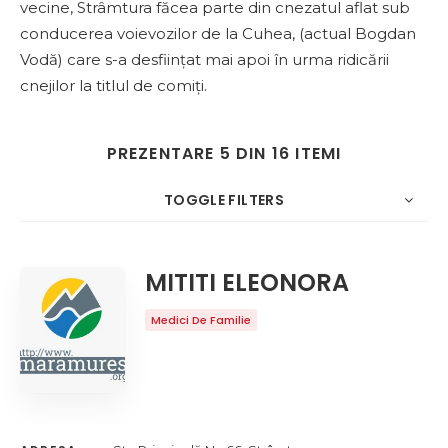
vecine, Strâmtura făcea parte din cnezatul aflat sub
conducerea voievozilor de la Cuhea, (actual Bogdan
Vodă) care s-a desființat mai apoi în urma ridicării
cnejilor la titlul de comiți.
PREZENTARE 5 DIN 16 ITEMI
TOGGLE FILTERS
5
Data
NUMAR
SORTARE DUPA
ORDINE
MITITI ELEONORA
Medici De Familie