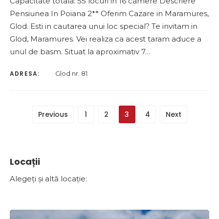
Capacitate totala: 55 locuri in 16 camere Descriere
Pensiunea In Poiana 2** Oferim Cazare in Maramures,
Glod. Esti in cautarea unui loc special? Te invitam in
Glod, Maramures. Vei realiza ca acest taram aduce a
unul de basm. Situat la aproximativ 7…
ADRESA:
Glod nr. 81
Previous
1
2
3
4
Next
Locații
Alegeți și altă locație: