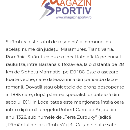
Strâmtura este satul de reședință al comunei cu
același nume din județul Maramureș, Transilvania,
România. Strâmtura este o localitate aflată pe cursul
râului Iza, intre Bârsana si Rozavlea, la o distanță de 28
km de Sighetu Marmației pe DJ 186. Este o așezare
foarte veche, care datează încă din perioada daco-
romană. Dovadă stau obiectele de bronz descoperite
in 1885 care, după părerea specialiștilor datează din
secolul IX î.Hr. Localitatea este menționată întâia oară
într-o diplomă a regelui Robert Carol de Anjou din
anul 1326, sub numele de „Terra Zurduky” (adică
„Pământul de la strâmtură”) [3]. Ca și celelalte sate