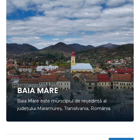
BAIA MARE
Baia Mare este municipiul de reședință al
județului Maramureș, Transilvania, România.
Orașul este situat în depresiunea Baia Mare, pe
cursul mijlociu al râului Săsar, la poalele Munților
Gutâi. Cele mai importante centre miniere ale
județului Maramureș sunt localizate în teritoriile