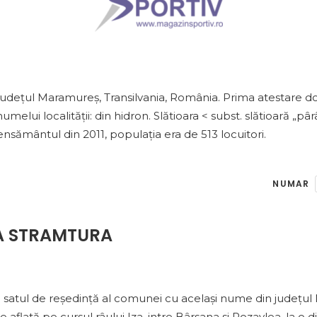
 județul Maramureș, Transilvania, România. Prima atestare d
numelui localității: din hidron. Slătioara < subst. slătioară „pâ
recensământul din 2011, populația era de 513 locuitori.
NUMAR
A STRAMTURA
 satul de reședință al comunei cu același nume din județul
te aflată pe cursul râului Iza, intre Bârsana si Rozavlea, la