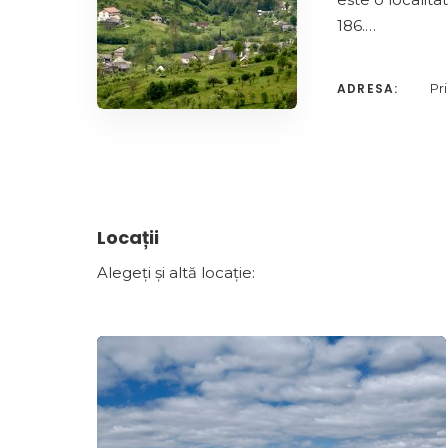
186.…
ADRESA:
Pr
Locații
Alegeți și altă locație: