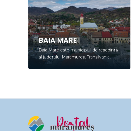
BAIA MARE
Baia Mare este municipiul de reședință
al județului Maramureș, Transilvania,
România. Orașul este situat în
depresiunea Baia Mare, pe cursul
mijlociu al râului Săsar, la poalele
Munților Gutâi. Cele mai importante
centre miniere ale județului Maramureș
sunt localizate în teritoriile ce înconjoară
orașul Baia Mare. Regiunea este
cunoscută nu doar…