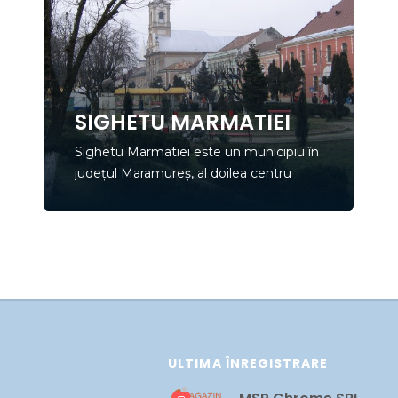
SIGHETU MARMATIEI
Sighetu Marmatiei este un municipiu în
județul Maramureș, al doilea centru
urban ca mărime și ca importanță al
județului după orașul-reședință Baia
Mare.
ULTIMA ÎNREGISTRARE