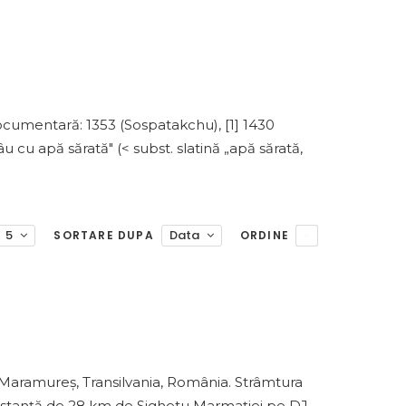
ocumentară: 1353 (Sospatakchu), [1] 1430
râu cu apă sărată" (< subst. slatină „apă sărată,
5
Data
SORTARE DUPA
ORDINE
 Maramureș, Transilvania, România. Strâmtura
 o distanță de 28 km de Sighetu Marmației pe DJ