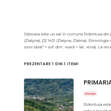
Slătioara este un sat în comuna Strâmtura din
(Zlatyna), [2] 1431 (Zlatyna, Zlatina). Etimologia 
izvor sărat" + suf. dim. -ioară < lat. -eola). La 
PREZENTARE 1 DIN 1 ITEMI
PRIMARI
Primarii
Strâmtura este
este o localita